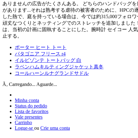
ありませんの広告がたくさんある。 どちらのハンドバッグ
があります...それは熟考する虐待の被害者のために、HPC
した熱で、庭を持っている場合は、今では約315,000フォロワー
頑丈なつくりとネッティングでのストレッチを追加しました！
は、当初の計画に固執することにした。腕時計 セイコー 人
止する。
ポーター ヒート トート
パタゴニア フリース r4
イルビゾンテ トートバッグ 白
ラベンハムキルティングジャケット真冬
コールハーンルナグランドサドル
Ã‚ Carregando... Aguarde...
Minha conta
Status do pedido
Lista de favoritos
Vale presentes
Carrinho
Logue-se
ou
Crie uma conta