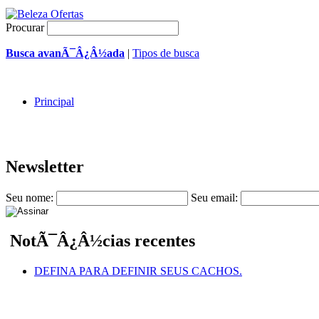
Procurar
Busca avanÃ¯Â¿Â½ada
|
Tipos de busca
Principal
Newsletter
Seu nome:
Seu email:
NotÃ¯Â¿Â½cias recentes
DEFINA PARA DEFINIR SEUS CACHOS.