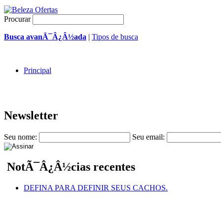
Procurar
Busca avanÃ¯Â¿Â½ada
|
Tipos de busca
Principal
Newsletter
Seu nome:
Seu email:
NotÃ¯Â¿Â½cias recentes
DEFINA PARA DEFINIR SEUS CACHOS.