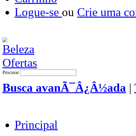
Logue-se
ou
Crie uma co
Procurar
Busca avanÃ¯Â¿Â½ada
|
Principal