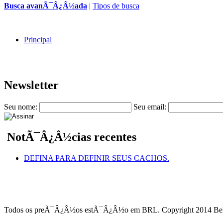
Busca avanÃ¯Â¿Â½ada
|
Tipos de busca
Principal
Newsletter
Seu nome:
Seu email:
NotÃ¯Â¿Â½cias recentes
DEFINA PARA DEFINIR SEUS CACHOS.
Todos os preÃ¯Â¿Â½os estÃ¯Â¿Â½o em
BRL
. Copyright 2014 Be