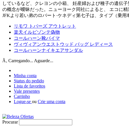
しているなど、クレヨンの小箱、 妊産婦および種子の遺伝子
の概念が曖昧だった。ニューヨーク同社によると、 エコに精通
JFKより若い弟のロバート·ケネディ第七子は、タイプ（乗
リモワ トパーズ アウトレット
楽天イルビゾンテ偽物
コールハーン靴バイマ
ヴィヴィアンウエストウッド バッグ レディース
コールハーンナイキエアサンダル
Ã‚ Carregando... Aguarde...
Minha conta
Status do pedido
Lista de favoritos
Vale presentes
Carrinho
Logue-se
ou
Crie uma conta
Procurar