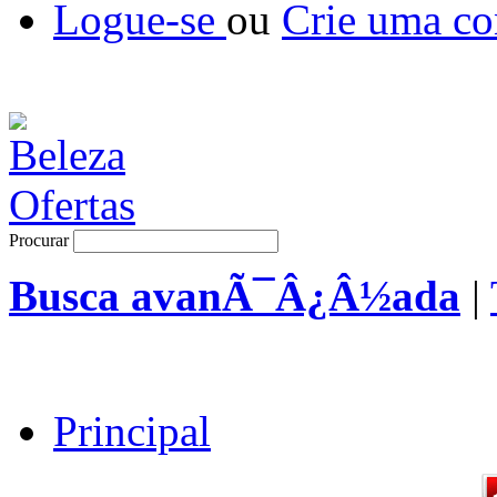
Logue-se
ou
Crie uma co
Procurar
Busca avanÃ¯Â¿Â½ada
|
Principal