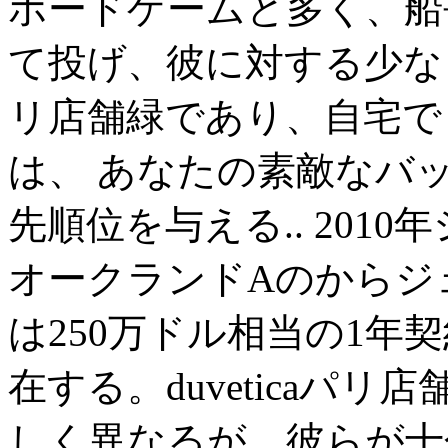
ボードゲームと多く、船
て投げ、彼に対する少なくと
リ店舗緑であり、自宅で
は、 あなたの素敵なバ
先順位を与える.. 201
オークランドAのからジ
は250万ドル相当の1年
在する。duveticaパリ
しく異なるが、彼らが十