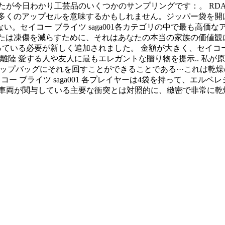
なたが今日わかり工芸品のいくつかのサンプリングです：。 RDAおよ
のためのより多くのアップセルを意味するかもしれません。ジッパー
。セイコー ブライツ saga001各カテゴリの中で最も高価な
たは凍傷を減らすために、それはあなたの本当の家族の価値観に固
っている必要が新しく追加されました。 金額が大きく、セイコー 
離陸 愛する人や友人に最もエレガントな贈り物を提示.. 私
したラップトップバッグにそれを回すことができることである···こ
ー ブライツ saga001 各プレイヤーは4袋を持って、エル
001車両が関与している主要な衝突とは対照的に、緻密で非常に乾燥