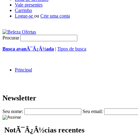
Vale presentes
Carrinho
Logue-se
ou
Crie uma conta
Procurar
Busca avanÃ¯Â¿Â½ada
|
Tipos de busca
Principal
Newsletter
Seu nome:
Seu email:
NotÃ¯Â¿Â½cias recentes