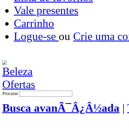
Vale presentes
Carrinho
Logue-se
ou
Crie uma co
Procurar
Busca avanÃ¯Â¿Â½ada
|