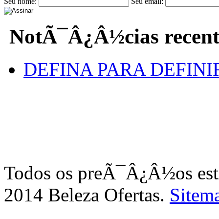
Seu nome:
Seu email:
NotÃ¯Â¿Â½cias recent
DEFINA PARA DEFINI
Todos os preÃ¯Â¿Â½os e
2014 Beleza Ofertas.
Sitem