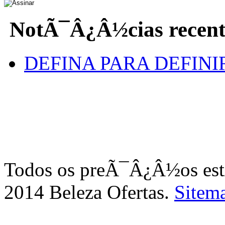
NotÃ¯Â¿Â½cias recent
DEFINA PARA DEFINI
Todos os preÃ¯Â¿Â½os e
2014 Beleza Ofertas.
Sitem