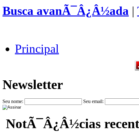
Busca avanÃ¯Â¿Â½ada
|
Principal
Newsletter
Seu nome:
Seu email:
NotÃ¯Â¿Â½cias recent