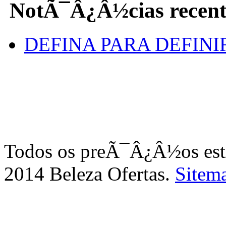
NotÃ¯Â¿Â½cias recent
DEFINA PARA DEFINI
Todos os preÃ¯Â¿Â½os e
2014 Beleza Ofertas.
Sitem