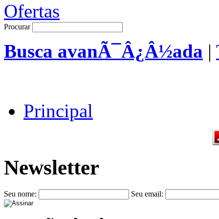
Procurar
Busca avanÃ¯Â¿Â½ada
|
Principal
Newsletter
Seu nome:
Seu email: