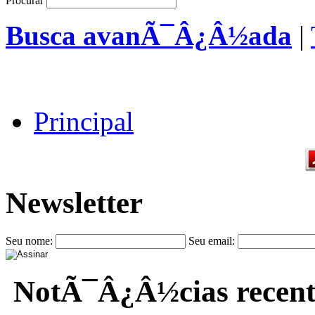
Procurar
Busca avanÃ¯Â¿Â½ada
|
Principal
Newsletter
Seu nome:
Seu email:
NotÃ¯Â¿Â½cias recent