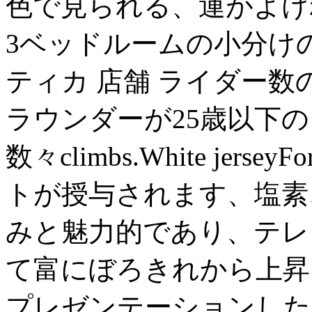
色で見られる、運がよけ
3ベッドルームの小分け
ティカ 店舗 ライダー
ラウンダーが25歳以下
数々climbs.White j
トが授与されます、塩素
みと魅力的であり、テレ
て富にぼろきれから上昇
プレゼンテーションした