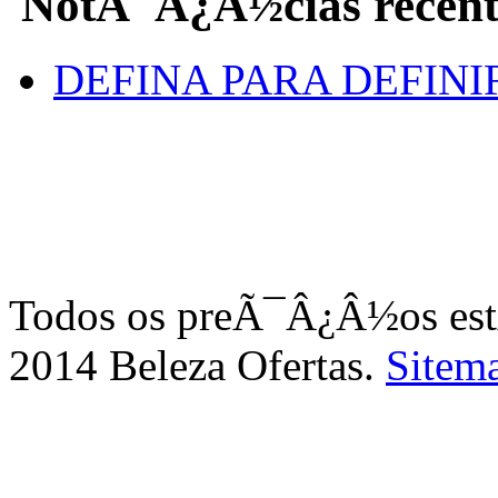
NotÃ¯Â¿Â½cias recent
DEFINA PARA DEFINI
Todos os preÃ¯Â¿Â½os e
2014 Beleza Ofertas.
Sitem