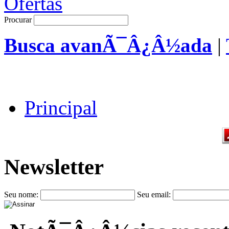
Procurar
Busca avanÃ¯Â¿Â½ada
|
Principal
Newsletter
Seu nome:
Seu email: