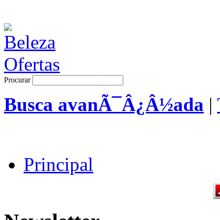
Procurar
Busca avanÃ¯Â¿Â½ada
|
Principal