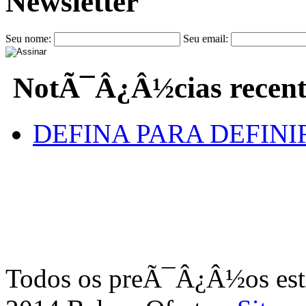
Newsletter
Seu nome:
Seu email:
NotÃ¯Â¿Â½cias recent
DEFINA PARA DEFINI
Todos os preÃ¯Â¿Â½os e