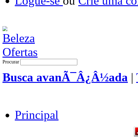
Logue-se
ou
Crie uma co
Procurar
Busca avanÃ¯Â¿Â½ada
|
Principal