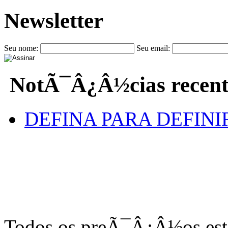
Newsletter
Seu nome:
Seu email:
NotÃ¯Â¿Â½cias recent
DEFINA PARA DEFINI
Todos os preÃ¯Â¿Â½os e