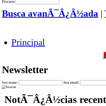
Procurar
Busca avanÃ¯Â¿Â½ada
|
Principal
Newsletter
Seu nome:
Seu email:
NotÃ¯Â¿Â½cias recent