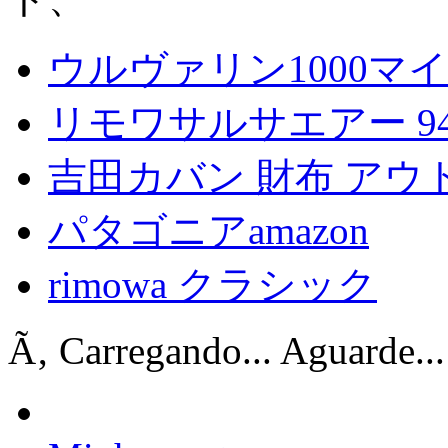
ウルヴァリン1000マ
リモワサルサエアー 94
吉田カバン 財布 アウ
パタゴニアamazon
rimowa クラシック
Ã‚ Carregando... Aguarde...