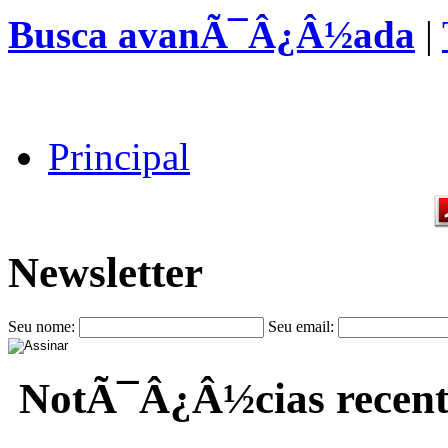
Busca avanÃ¯Â¿Â½ada
|
Principal
Newsletter
Seu nome:
Seu email:
NotÃ¯Â¿Â½cias recent