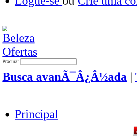
Logue-se
ou
Crie uma co
Procurar
Busca avanÃ¯Â¿Â½ada
|
Principal