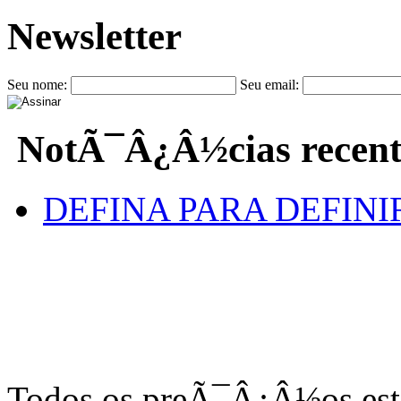
Newsletter
Seu nome:
Seu email:
NotÃ¯Â¿Â½cias recent
DEFINA PARA DEFINI
Todos os preÃ¯Â¿Â½os e