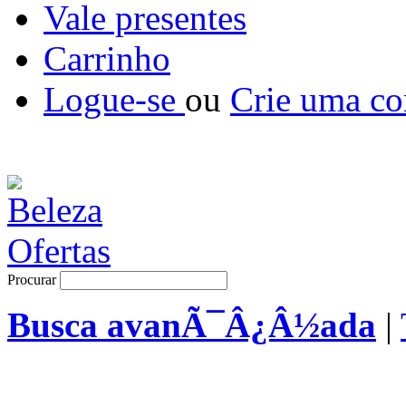
Vale presentes
Carrinho
Logue-se
ou
Crie uma co
Procurar
Busca avanÃ¯Â¿Â½ada
|