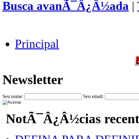
Busca avanÃ¯Â¿Â½ada
|
Principal
Newsletter
Seu nome:
Seu email:
NotÃ¯Â¿Â½cias recent