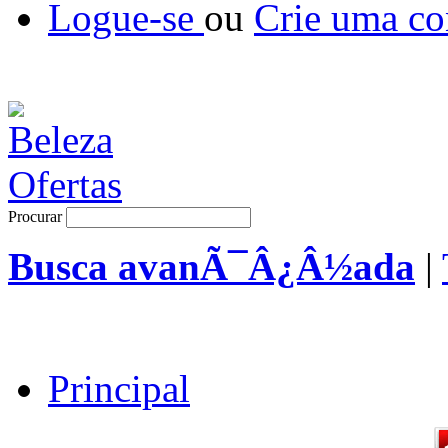
Logue-se
ou
Crie uma co
Procurar
Busca avanÃ¯Â¿Â½ada
|
Principal